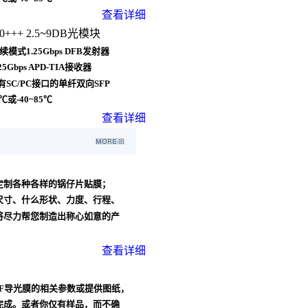
查看详细
+++ 2.5
~
9DB光模块
模式1.25Gbps DFB发射器
5Gbps APD-TIA接收器
有SC/PC接口的单纤双向SFP
℃或-40~85℃
查看详细
定制各种各样的锅仔片贴膜；
尺寸、什么形状、力度、行程、
将尽力帮您制造出称心如意的产
查看详细
F导光膜的相关参数或提供图纸，
完成。或者你仅有样品，而不确