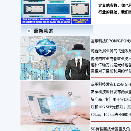
定其他参数，你也
行业的经验，我们
友承科技EPON/GPO
随着数据业务的飞速发
传统的PDH或者SDH
这种传输方式是光纤容
宽相对于目前利用的单
友承科技发布1.25G SF
友承科技即日发布两款
块产品
专门用于WDM
，
块和10G SFP光模块。其
80km，100km等不
5G传输新技术暂露头角