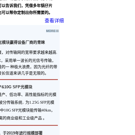
可以告诉我们，凭借多年锅仔片
也可以帮你定制出你所需要的。
查看详细
N光模块赢得设备厂商的青睐
展，对传输网的宽带要求越来越高.
技术，采用单一波长的光信号传输，
量的一 种极大浪费，因为光纤的带
波长信道来讲几乎是无限的。
P&10G SFP光模块
量产、低功率、高性能指标的光模
波分传输系统
为1.25G SFP光模
，
中10G SFP光模块能传输40km，
同距离的商业级和工业级产品 。
，于2019年进行规模部署